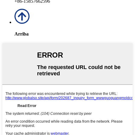
+86-15857662596
Arriba