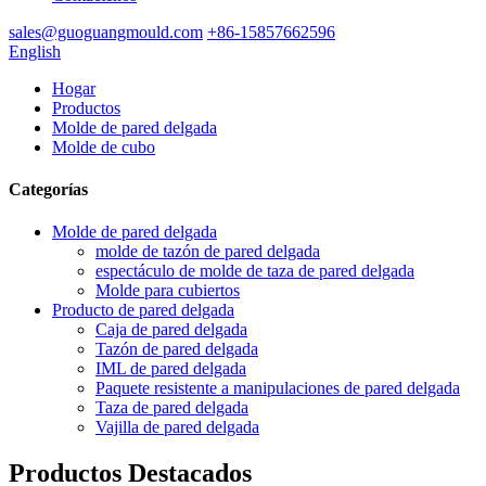
sales@guoguangmould.com
+86-15857662596
English
Hogar
Productos
Molde de pared delgada
Molde de cubo
Categorías
Molde de pared delgada
molde de tazón de pared delgada
espectáculo de molde de taza de pared delgada
Molde para cubiertos
Producto de pared delgada
Caja de pared delgada
Tazón de pared delgada
IML de pared delgada
Paquete resistente a manipulaciones de pared delgada
Taza de pared delgada
Vajilla de pared delgada
Productos Destacados