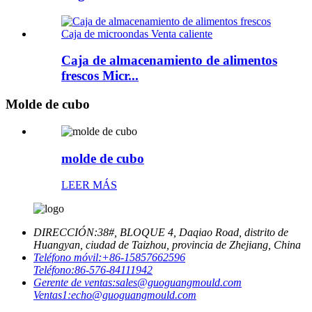
Caja de almacenamiento de alimentos
frescos Micr...
Molde de cubo
molde de cubo
LEER MÁS
DIRECCIÓN:
38#, BLOQUE 4, Daqiao Road, distrito de
Huangyan, ciudad de Taizhou, provincia de Zhejiang, China
Teléfono móvil:
+86-15857662596
Teléfono:
86-576-84111942
Gerente de ventas:
sales@guoguangmould.com
Ventas1:
echo@guoguangmould.com