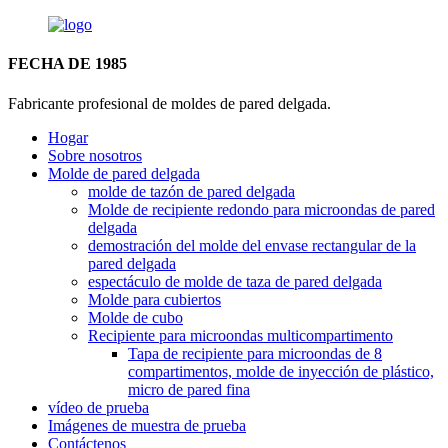
FECHA DE 1985
Fabricante profesional de moldes de pared delgada.
Hogar
Sobre nosotros
Molde de pared delgada
molde de tazón de pared delgada
Molde de recipiente redondo para microondas de pared
delgada
demostración del molde del envase rectangular de la
pared delgada
espectáculo de molde de taza de pared delgada
Molde para cubiertos
Molde de cubo
Recipiente para microondas multicompartimento
Tapa de recipiente para microondas de 8
compartimentos, molde de inyección de plástico,
micro de pared fina
vídeo de prueba
Imágenes de muestra de prueba
Contáctenos