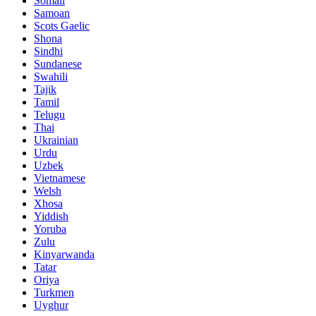
Somali
Samoan
Scots Gaelic
Shona
Sindhi
Sundanese
Swahili
Tajik
Tamil
Telugu
Thai
Ukrainian
Urdu
Uzbek
Vietnamese
Welsh
Xhosa
Yiddish
Yoruba
Zulu
Kinyarwanda
Tatar
Oriya
Turkmen
Uyghur