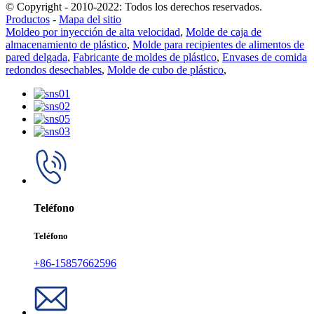
© Copyright - 2010-2022: Todos los derechos reservados.
Productos
-
Mapa del sitio
Moldeo por inyección de alta velocidad
,
Molde de caja de
almacenamiento de plástico
,
Molde para recipientes de alimentos de
pared delgada
,
Fabricante de moldes de plástico
,
Envases de comida
redondos desechables
,
Molde de cubo de plástico
,
Teléfono
Teléfono
+86-15857662596